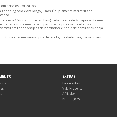
om seis fios, cor 24 rosa.
lgodão egípcio extra longo, 6 fios. É duplamente mercerizado
ntenso.
s 25 cores e 16 tons ombré também) cada meada de 8m apresenta uma
ento perfeito da meada sem perturbar a própria meada. Esta
versátil em todos os tipos de bordados, e não é de admirar que seja
ponto de cruz em vários tipos de tecido, bordado livre, trabalho em
MENTO
EXTRAS
-nos
Fabricantes
ões
Vale Presente
site
Afiliados
Promoções