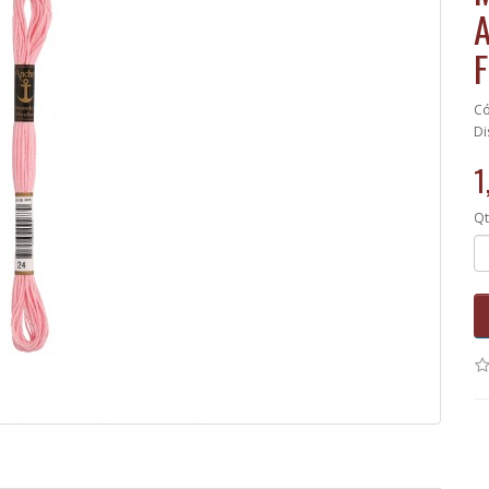
Có
Di
1
Qt