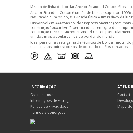
Meada de linha de bordar Anchor Stranded Cotton (filosele) c
Anchor Stranded Cotton é um fio de bordar superior, 100% a
resultando num brilho, suavidade única e um reflexo de luz i
Disponível em 444 tons sólidos impressionantes (com mai
construção "puxar livre", permitindo a remoção do comprim
construção torna o Anchor Stranded Cotton particularmente 
um dos mais populares fios de bordar do mundo!
Ideal para uma vasta gama de técnicas de bordar, incluindo 
tela e muitas outras formas de bordado de fios contados
INFORMAÇÃO
ATENDI
Quem somos
Contacte
Informações de Entrega
Devoluç
Política de Privacidade
Mapa do 
Termos e Condições