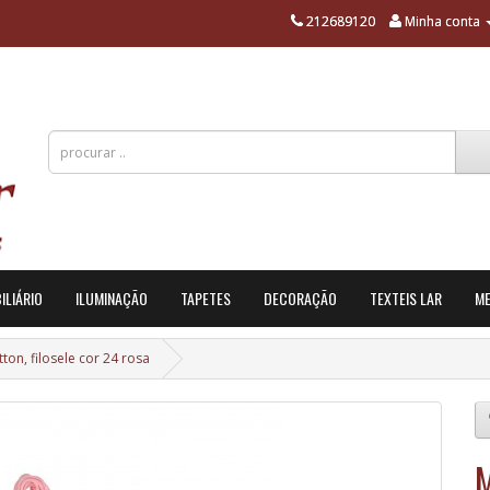
212689120
Minha conta
ILIÁRIO
ILUMINAÇÃO
TAPETES
DECORAÇÃO
TEXTEIS LAR
ME
on, filosele cor 24 rosa