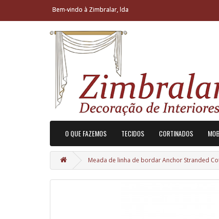
Bem-vindo à Zimbralar, lda
O QUE FAZEMOS
TECIDOS
CORTINADOS
MOB
Meada de linha de bordar Anchor Stranded Cott