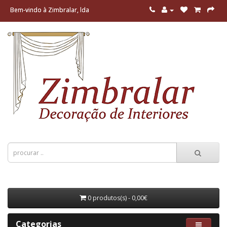
Bem-vindo à Zimbralar, lda
0 produtos(s) - 0,00€
Categorias