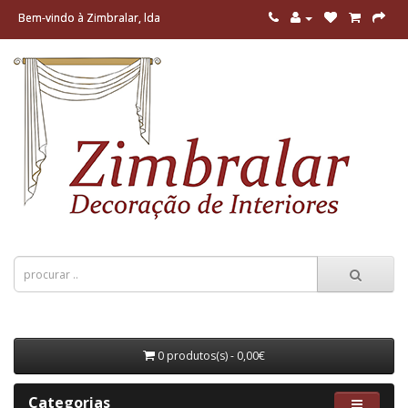
Bem-vindo à Zimbralar, lda
0 produtos(s) - 0,00€
Categorias